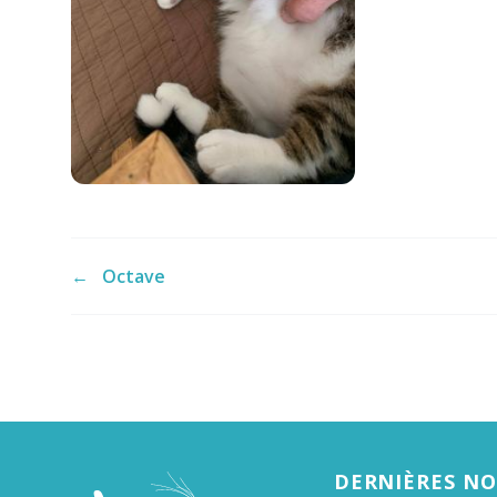
←
Octave
DERNIÈRES N