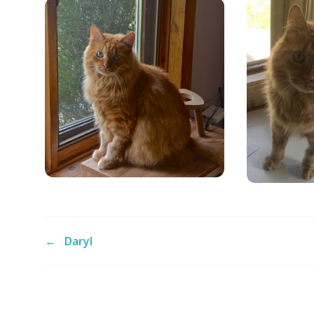
←
Daryl