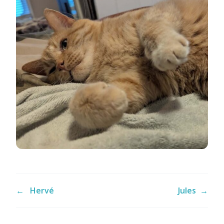
←
Hervé
Jules
→