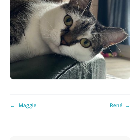
←
Maggie
René
→