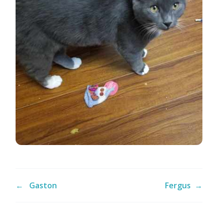
←
Gaston
Fergus
→