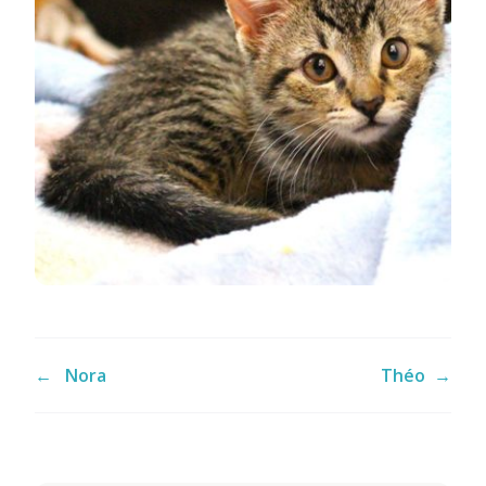
←
Nora
Théo
→