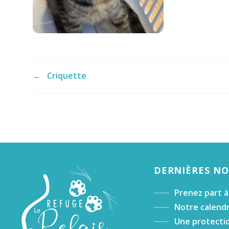
←
Criquette
DERNIÈRES N
Prenez part à
Notre calendr
Une protectio