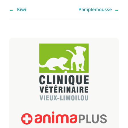
←
Kiwi
Pamplemousse
→