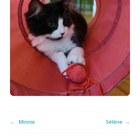
←
Minnie
Sélène
→