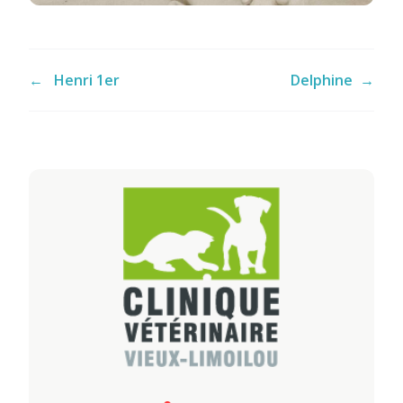
←
Henri 1er
Delphine
→